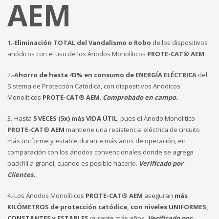
AEM
1.-
Eliminación TOTAL del Vandalismo o Robo
de los dispositivos
anódicos con el uso de los Ánodos Monolíticos
PROTE-CAT
®
AEM
.
2.-
Ahorro de hasta 43% en consumo de ENERGÍA ELÉCTRICA
del
Sistema de Protección Catódica, con dispositivos Anódicos
Monolíticos
PROTE-CAT
®
AEM
.
Comprobado en campo.
3.-Hasta
5 VECES (5x) más VIDA ÚTIL
, pues el Ánodo Monolítico
PROTE-CAT
®
AEM
mantiene una resistencia eléctrica de circuito
más uniforme y estable durante más años de operación, en
comparación con los ánodos convencionales donde se agrega
backfill a granel, cuando es posible hacerlo.
Verificado por
Clientes.
4.-Los Ánodos Monolíticos
PROTE-CAT
®
AEM
aseguran
más
KILÓMETROS de protección catódica, con niveles UNIFORMES,
CONSTANTES y ESTABLES
durante más años.
Verificado por