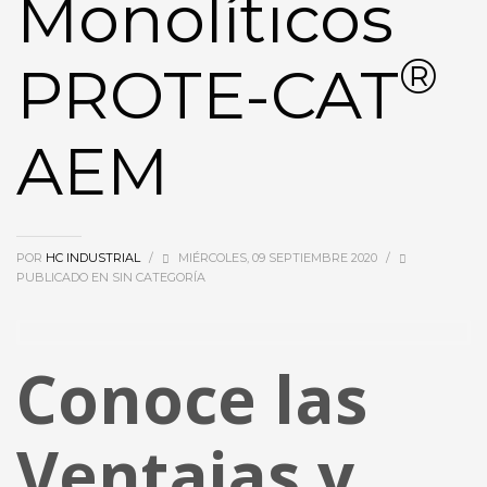
Monolíticos
®
PROTE-CAT
AEM
POR
HC INDUSTRIAL
/
MIÉRCOLES, 09 SEPTIEMBRE 2020
/
PUBLICADO EN
SIN CATEGORÍA
Conoce las
Ventajas y