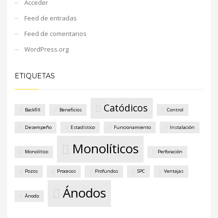
Acceder
Feed de entradas
Feed de comentarios
WordPress.org
ETIQUETAS
Catódicos
Backfill
Beneficios
Control
Desempeño
Estadístico
Funcionamiento
Instalación
Monolíticos
Monolítico
Perforación
Pozos
Procesos
Profundos
SPC
Ventajas
Ánodos
Ánodo