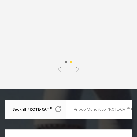
1
2
®
®
Backfill PROTE-CAT
Ánodo Monolítico PROTE-CAT
AE