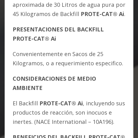
aproximada de 30 Litros de agua pura por
45 Kilogramos de Backfill
PROTE-CAT
®
Ai
.
PRESENTACIONES DEL
BACKFILL
PROTE-CAT
®
Ai
Convenientemente en Sacos de 25
Kilogramos, o a requerimiento especifico.
CONSIDERACIONES DE MEDIO
AMBIENTE
El Backfill
PROTE-CAT
®
Ai
, incluyendo sus
*
productos de reacción, son inocuos e
Foto:
inertes. (NACE International – 10A196).
archivo
PROTE-
BENEFICIOS DEL
BACKFILL
PROTE-CAT
®
CAT®