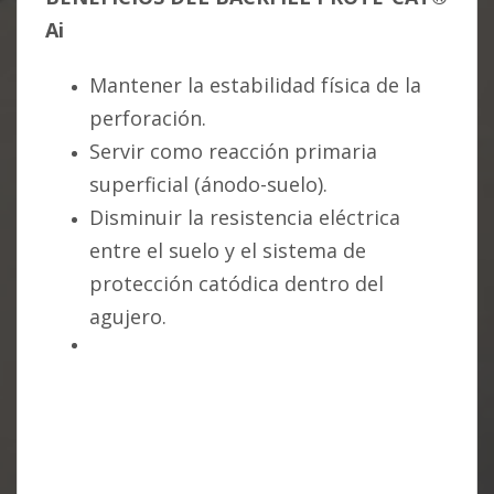
;
Ai
Diagrama:
T.H.
Mantener la estabilidad física de la
Lewis
perforación.
Jr.,
Deep
Servir como reacción primaria
Anode
superficial (ánodo-suelo).
Systems
Disminuir la resistencia eléctrica
–
Design,
entre el suelo y el sistema de
Installation,
protección catódica dentro del
and
agujero.
Operation,
Ed.
NACE,
Pag
71.