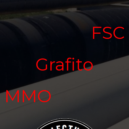
FSC
Grafito
MMO