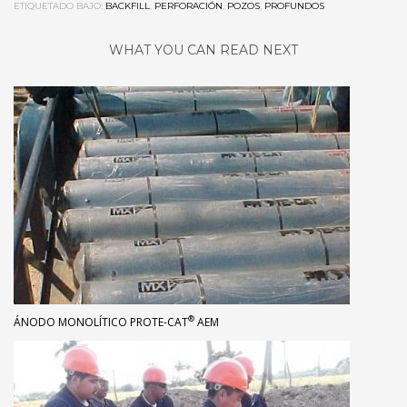
ETIQUETADO BAJO:
BACKFILL
,
PERFORACIÓN
,
POZOS
,
PROFUNDOS
WHAT YOU CAN READ NEXT
®
ÁNODO MONOLÍTICO PROTE-CAT
AEM