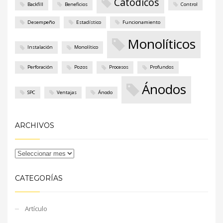
Catódicos
Backfill
Beneficios
Control
Desempeño
Estadístico
Funcionamiento
Monolíticos
Instalación
Monolítico
Perforación
Pozos
Procesos
Profundos
Ánodos
SPC
Ventajas
Ánodo
ARCHIVOS
CATEGORÍAS
Artículo