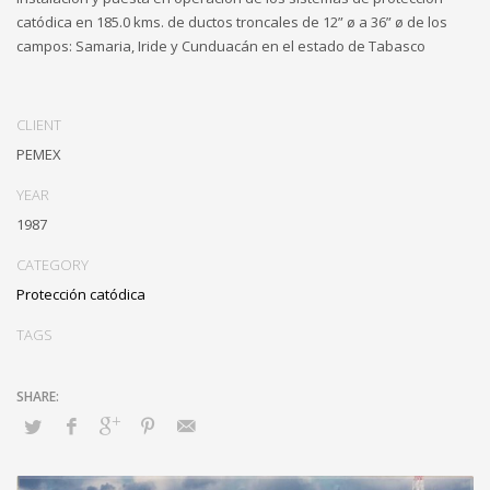
catódica en 185.0 kms. de ductos troncales de 12” ø a 36” ø de los
campos: Samaria, Iride y Cunduacán en el estado de Tabasco
CLIENT
PEMEX
YEAR
1987
CATEGORY
Protección catódica
TAGS