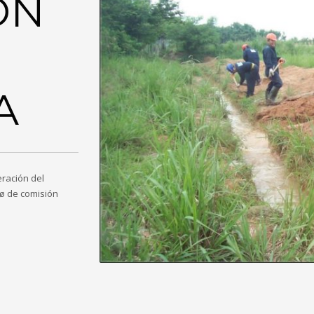
ÓN
A
eración del
 ø de comisión