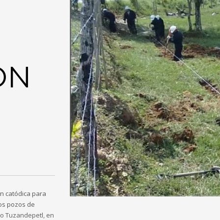
E
ÓN
n catódica para
los pozos de
o Tuzandepetl, en