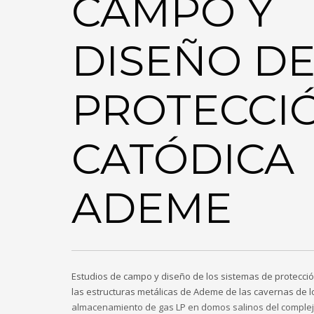
CAMPO Y
DISEÑO D
PROTECCI
CATÓDICA
ADEME
Estudios de campo y diseño de los sistemas de protecció
las estructuras metálicas de Ademe de las cavernas de 
almacenamiento de gas LP en domos salinos del complej